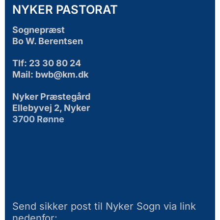
NYKER PASTORAT
Sognepræst
Bo W. Berentsen
Tlf: 23 30 80 24
Mail: bwb@km.dk
Nyker Præstegård
Ellebyvej 2, Nyker
3700 Rønne
Send sikker post til Nyker Sogn via link
nedenfor: