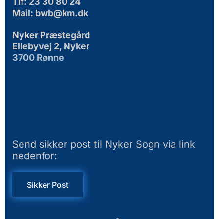
Tlf: 23 30 80 24
Mail: bwb@km.dk
Nyker Præstegård
Ellebyvej 2, Nyker
3700 Rønne
Send sikker post til Nyker Sogn via link
nedenfor:
Sikker Post