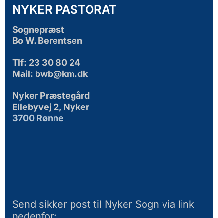
NYKER PASTORAT
Sognepræst
Bo W. Berentsen
Tlf: 23 30 80 24
Mail: bwb@km.dk
Nyker Præstegård
Ellebyvej 2, Nyker
3700 Rønne
Send sikker post til Nyker Sogn via link
nedenfor: