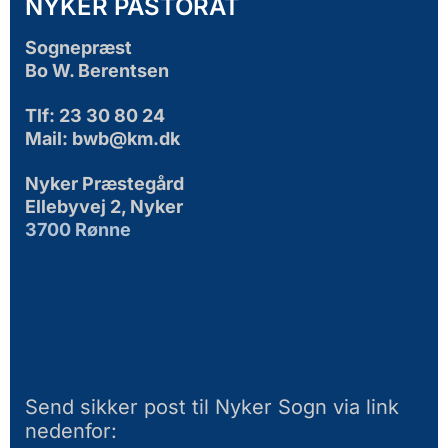
NYKER PASTORAT
Sognepræst
Bo W. Berentsen
Tlf: 23 30 80 24
Mail: bwb@km.dk
Nyker Præstegård
Ellebyvej 2, Nyker
3700 Rønne
Send sikker post til Nyker Sogn via link
nedenfor: